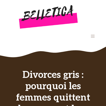
Aller
au
contenu
MENU
Divorces gris :
pourquoi les
femmes quittent